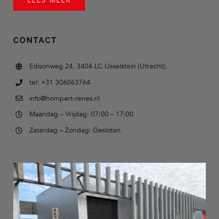
LEES MEER
CONTACT
Edisonweg 24, 3404 LC IJsselstein (Utrecht).
tel: +31 306063764
info@hompert-renes.nl
Maandag – Vrijdag: 07:00 – 17:00
Zaterdag – Zondag: Gesloten