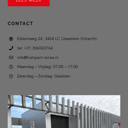
LEES MEER
CONTACT
Edisonweg 24, 3404 LC IJsselstein (Utrecht).
tel: +31 306063764
info@hompert-renes.nl
Maandag – Vrijdag: 07:00 – 17:00
Zaterdag – Zondag: Gesloten