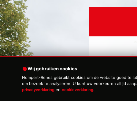
Voornaam
*
Wij gebruiken cookies
Hompert-Renes gebruikt cookies om de website goed te late
om bezoek te analyseren. U kunt uw voorkeuren altijd aan
privacyverklaring
en
cookieverklaring
.
Email
*
Onderwerp