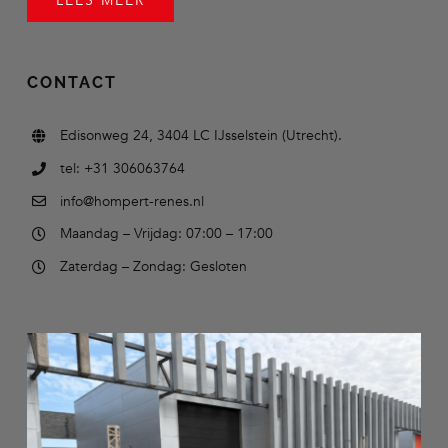
LEES MEER
CONTACT
Edisonweg 24, 3404 LC IJsselstein (Utrecht).
tel: +31 306063764
info@hompert-renes.nl
Maandag – Vrijdag: 07:00 – 17:00
Zaterdag – Zondag: Gesloten