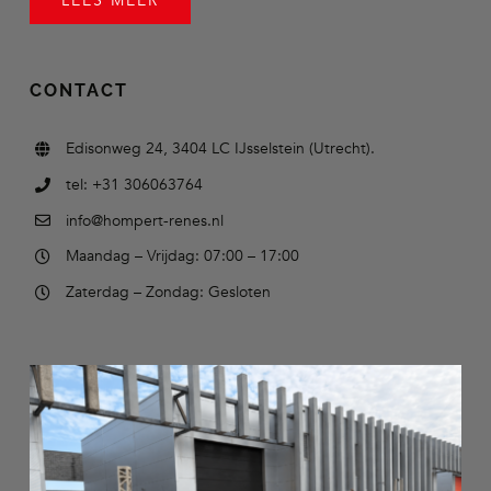
LEES MEER
CONTACT
Edisonweg 24, 3404 LC IJsselstein (Utrecht).
tel: +31 306063764
info@hompert-renes.nl
Maandag – Vrijdag: 07:00 – 17:00
Zaterdag – Zondag: Gesloten