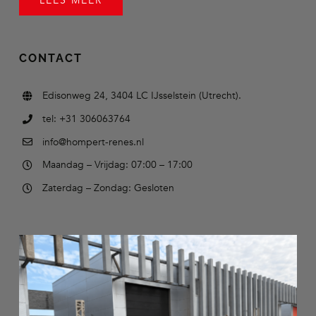
LEES MEER
CONTACT
Edisonweg 24, 3404 LC IJsselstein (Utrecht).
tel: +31 306063764
info@hompert-renes.nl
Maandag – Vrijdag: 07:00 – 17:00
Zaterdag – Zondag: Gesloten