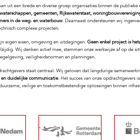
n uit een brede en diverse groep organisaties binnen de publieke e
waterschappen, gemeenten, Rijkswaterstaat, woningbouwverenigin
mers in de weg‑ en waterbouw
. Daarnaast ondersteunen wij ingeni
technisch complexe projecten.
ijn eigen eisen, omgeving en uitdagingen.
Geen enkel project is het
elzijdig. Wij denken actief mee, stemmen onze werkwijze af op de si
regelgeving, veiligheidsnormen en planningen.
rachtgevers staat centraal. Wij geloven dat langdurige samenwerki
t en duidelijke communicatie
. Het succes van onze opdrachtgevers i
uurzame, veilige en toekomstbestendige oplossingen binnen infras