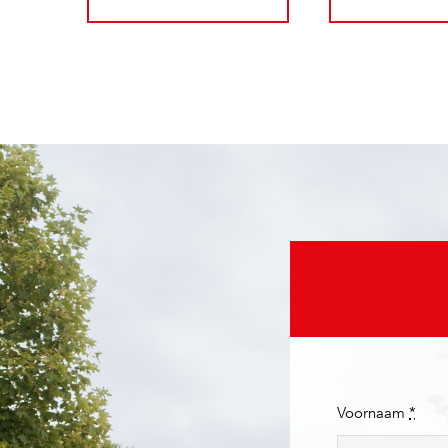
Voornaam
*