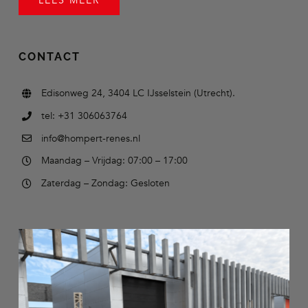
LEES MEER
CONTACT
Edisonweg 24, 3404 LC IJsselstein (Utrecht).
tel: +31 306063764
info@hompert-renes.nl
Maandag – Vrijdag: 07:00 – 17:00
Zaterdag – Zondag: Gesloten