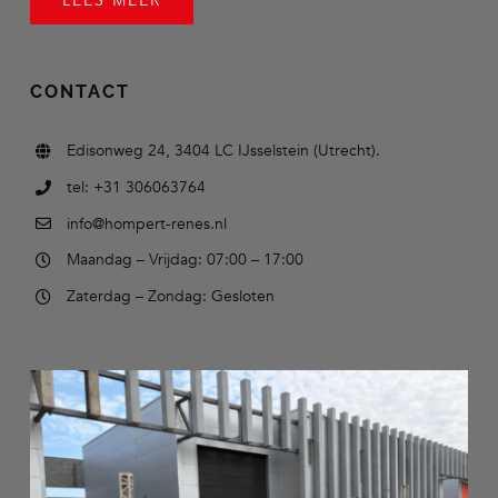
LEES MEER
CONTACT
Edisonweg 24, 3404 LC IJsselstein (Utrecht).
tel: +31 306063764
info@hompert-renes.nl
Maandag – Vrijdag: 07:00 – 17:00
Zaterdag – Zondag: Gesloten