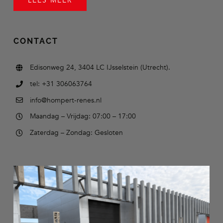
LEES MEER
CONTACT
Edisonweg 24, 3404 LC IJsselstein (Utrecht).
tel: +31 306063764
info@hompert-renes.nl
Maandag – Vrijdag: 07:00 – 17:00
Zaterdag – Zondag: Gesloten