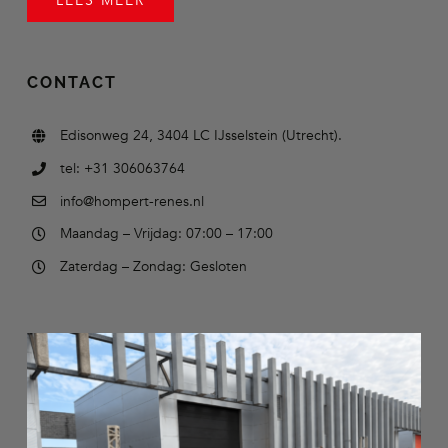
LEES MEER
CONTACT
Edisonweg 24, 3404 LC IJsselstein (Utrecht).
tel: +31 306063764
info@hompert-renes.nl
Maandag – Vrijdag: 07:00 – 17:00
Zaterdag – Zondag: Gesloten