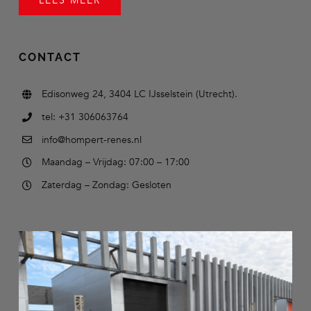
LEES MEER
CONTACT
Edisonweg 24, 3404 LC IJsselstein (Utrecht).
tel: +31 306063764
info@hompert-renes.nl
Maandag – Vrijdag: 07:00 – 17:00
Zaterdag – Zondag: Gesloten