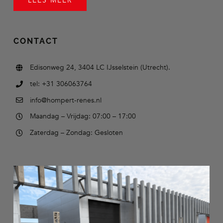
LEES MEER
CONTACT
Edisonweg 24, 3404 LC IJsselstein (Utrecht).
tel: +31 306063764
info@hompert-renes.nl
Maandag – Vrijdag: 07:00 – 17:00
Zaterdag – Zondag: Gesloten