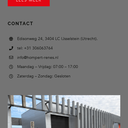
LEES MEER
CONTACT
Edisonweg 24, 3404 LC IJsselstein (Utrecht).
tel: +31 306063764
info@hompert-renes.nl
Maandag – Vrijdag: 07:00 – 17:00
Zaterdag – Zondag: Gesloten