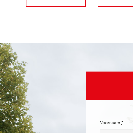
Voornaam
*