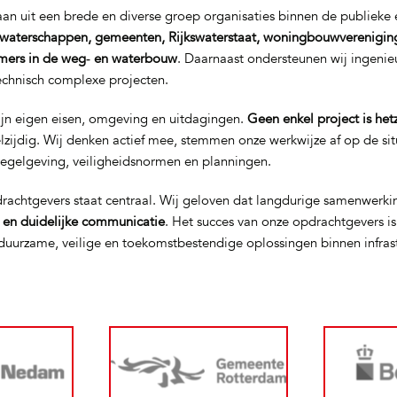
n uit een brede en diverse groep organisaties binnen de publieke e
waterschappen, gemeenten, Rijkswaterstaat, woningbouwverenigin
mers in de weg‑ en waterbouw
. Daarnaast ondersteunen wij ingeni
technisch complexe projecten.
ijn eigen eisen, omgeving en uitdagingen.
Geen enkel project is het
elzijdig. Wij denken actief mee, stemmen onze werkwijze af op de si
regelgeving, veiligheidsnormen en planningen.
rachtgevers staat centraal. Wij geloven dat langdurige samenwerki
t en duidelijke communicatie
. Het succes van onze opdrachtgevers i
uurzame, veilige en toekomstbestendige oplossingen binnen infras