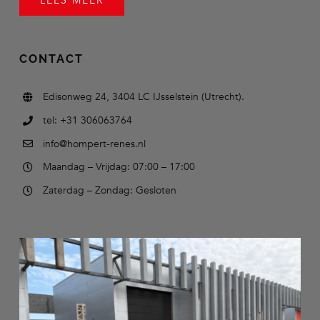
LEES MEER
CONTACT
Edisonweg 24, 3404 LC IJsselstein (Utrecht).
tel: +31 306063764
info@hompert-renes.nl
Maandag – Vrijdag: 07:00 – 17:00
Zaterdag – Zondag: Gesloten