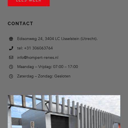
LEES MEER
CONTACT
Edisonweg 24, 3404 LC IJsselstein (Utrecht).
tel: +31 306063764
info@hompert-renes.nl
Maandag – Vrijdag: 07:00 – 17:00
Zaterdag – Zondag: Gesloten