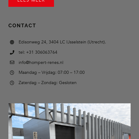
LEES MEER
CONTACT
Edisonweg 24, 3404 LC IJsselstein (Utrecht).
tel: +31 306063764
info@hompert-renes.nl
Maandag – Vrijdag: 07:00 – 17:00
Zaterdag – Zondag: Gesloten