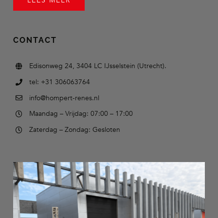
LEES MEER
CONTACT
Edisonweg 24, 3404 LC IJsselstein (Utrecht).
tel: +31 306063764
info@hompert-renes.nl
Maandag – Vrijdag: 07:00 – 17:00
Zaterdag – Zondag: Gesloten