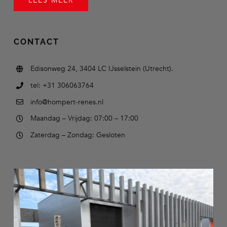
LEES MEER
CONTACT
Edisonweg 24, 3404 LC IJsselstein (Utrecht).
tel: +31 306063764
info@hompert-renes.nl
Maandag – Vrijdag: 07:00 – 17:00
Zaterdag – Zondag: Gesloten