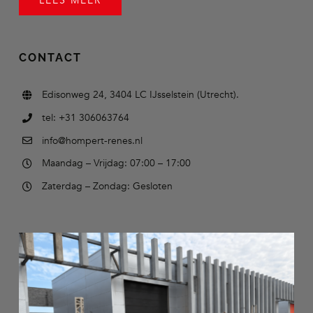
LEES MEER
CONTACT
Edisonweg 24, 3404 LC IJsselstein (Utrecht).
tel: +31 306063764
info@hompert-renes.nl
Maandag – Vrijdag: 07:00 – 17:00
Zaterdag – Zondag: Gesloten