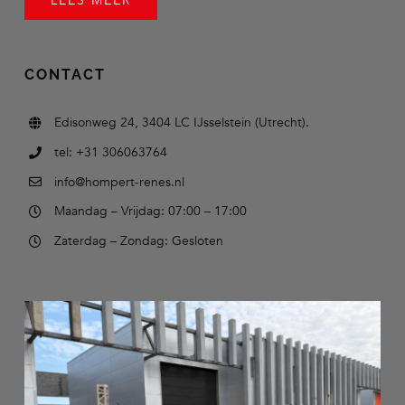
LEES MEER
CONTACT
Edisonweg 24, 3404 LC IJsselstein (Utrecht).
tel: +31 306063764
info@hompert-renes.nl
Maandag – Vrijdag: 07:00 – 17:00
Zaterdag – Zondag: Gesloten