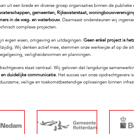
n uit een brede en diverse groep organisaties binnen de publieke e
waterschappen, gemeenten, Rijkswaterstaat, woningbouwverenigin
mers in de weg‑ en waterbouw
. Daarnaast ondersteunen wij ingeni
technisch complexe projecten.
ijn eigen eisen, omgeving en uitdagingen.
Geen enkel project is het
elzijdig. Wij denken actief mee, stemmen onze werkwijze af op de si
regelgeving, veiligheidsnormen en planningen.
rachtgevers staat centraal. Wij geloven dat langdurige samenwerki
t en duidelijke communicatie
. Het succes van onze opdrachtgevers i
uurzame, veilige en toekomstbestendige oplossingen binnen infras