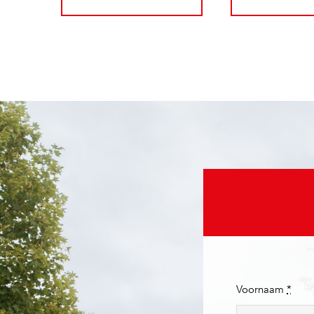
Voornaam
*