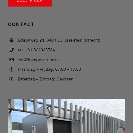
LEES MEER
CONTACT
Edisonweg 24, 3404 LC IJsselstein (Utrecht).
tel: +31 306063764
info@hompert-renes.nl
Maandag – Vrijdag: 07:00 – 17:00
Zaterdag – Zondag: Gesloten