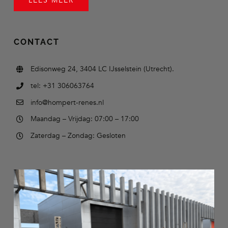
LEES MEER
CONTACT
Edisonweg 24, 3404 LC IJsselstein (Utrecht).
tel: +31 306063764
info@hompert-renes.nl
Maandag – Vrijdag: 07:00 – 17:00
Zaterdag – Zondag: Gesloten