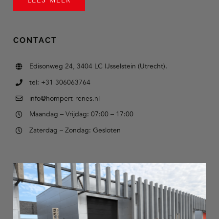
LEES MEER
CONTACT
Edisonweg 24, 3404 LC IJsselstein (Utrecht).
tel: +31 306063764
info@hompert-renes.nl
Maandag – Vrijdag: 07:00 – 17:00
Zaterdag – Zondag: Gesloten