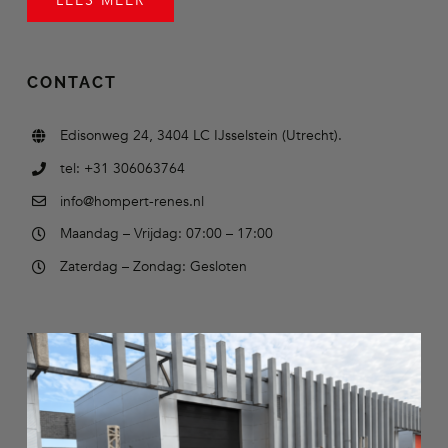
LEES MEER
CONTACT
Edisonweg 24, 3404 LC IJsselstein (Utrecht).
tel: +31 306063764
info@hompert-renes.nl
Maandag – Vrijdag: 07:00 – 17:00
Zaterdag – Zondag: Gesloten