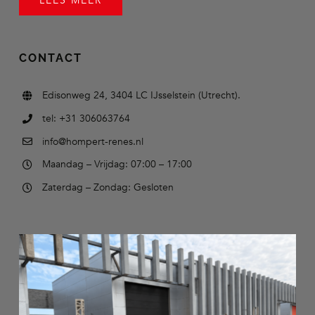
LEES MEER
CONTACT
Edisonweg 24, 3404 LC IJsselstein (Utrecht).
tel: +31 306063764
info@hompert-renes.nl
Maandag – Vrijdag: 07:00 – 17:00
Zaterdag – Zondag: Gesloten