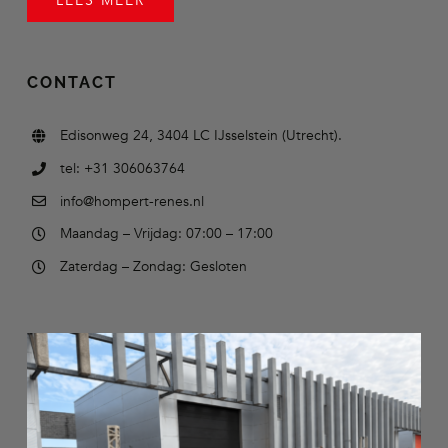
LEES MEER
CONTACT
Edisonweg 24, 3404 LC IJsselstein (Utrecht).
tel: +31 306063764
info@hompert-renes.nl
Maandag – Vrijdag: 07:00 – 17:00
Zaterdag – Zondag: Gesloten