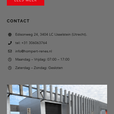
LEES MEER
CONTACT
Edisonweg 24, 3404 LC IJsselstein (Utrecht).
tel: +31 306063764
info@hompert-renes.nl
Maandag – Vrijdag: 07:00 – 17:00
Zaterdag – Zondag: Gesloten