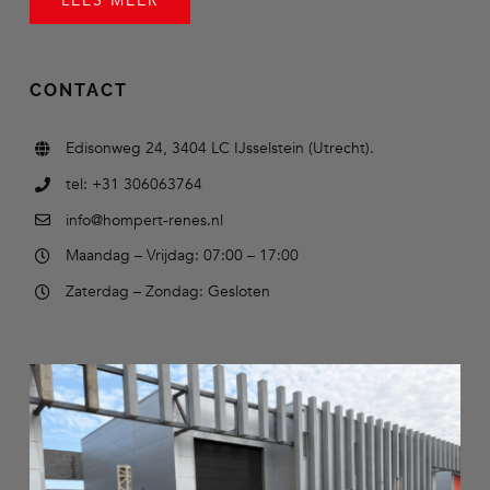
LEES MEER
CONTACT
Edisonweg 24, 3404 LC IJsselstein (Utrecht).
tel: +31 306063764
info@hompert-renes.nl
Maandag – Vrijdag: 07:00 – 17:00
Zaterdag – Zondag: Gesloten