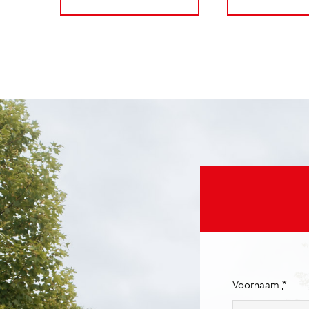
Voornaam
*