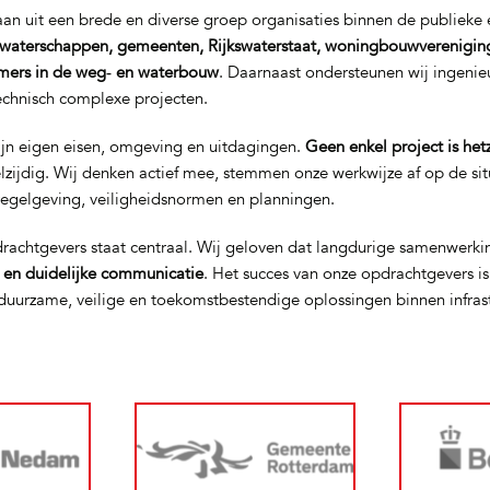
n uit een brede en diverse groep organisaties binnen de publieke e
waterschappen, gemeenten, Rijkswaterstaat, woningbouwverenigin
mers in de weg‑ en waterbouw
. Daarnaast ondersteunen wij ingeni
technisch complexe projecten.
ijn eigen eisen, omgeving en uitdagingen.
Geen enkel project is het
elzijdig. Wij denken actief mee, stemmen onze werkwijze af op de si
regelgeving, veiligheidsnormen en planningen.
rachtgevers staat centraal. Wij geloven dat langdurige samenwerki
t en duidelijke communicatie
. Het succes van onze opdrachtgevers i
uurzame, veilige en toekomstbestendige oplossingen binnen infras