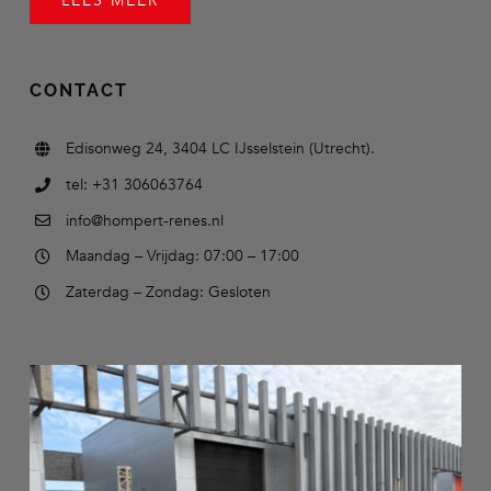
LEES MEER
CONTACT
Edisonweg 24, 3404 LC IJsselstein (Utrecht).
tel: +31 306063764
info@hompert-renes.nl
Maandag – Vrijdag: 07:00 – 17:00
Zaterdag – Zondag: Gesloten