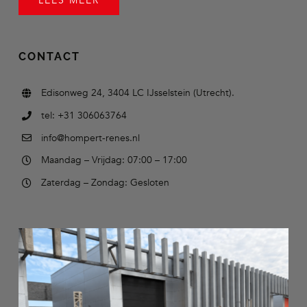
LEES MEER
CONTACT
Edisonweg 24, 3404 LC IJsselstein (Utrecht).
tel: +31 306063764
info@hompert-renes.nl
Maandag – Vrijdag: 07:00 – 17:00
Zaterdag – Zondag: Gesloten