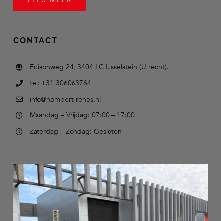
LEES MEER
CONTACT
Edisonweg 24, 3404 LC IJsselstein (Utrecht).
tel: +31 306063764
info@hompert-renes.nl
Maandag – Vrijdag: 07:00 – 17:00
Zaterdag – Zondag: Gesloten