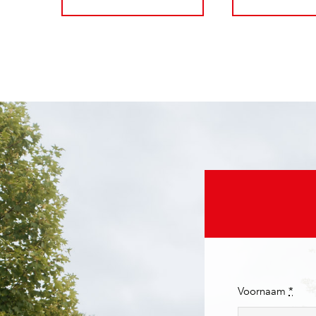
Voornaam
*