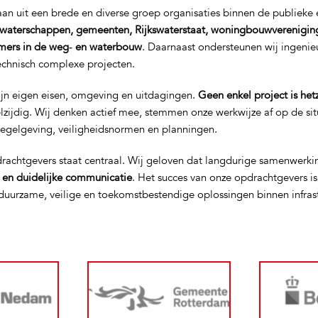
n uit een brede en diverse groep organisaties binnen de publieke e
waterschappen, gemeenten, Rijkswaterstaat, woningbouwverenigin
mers in de weg‑ en waterbouw
. Daarnaast ondersteunen wij ingeni
technisch complexe projecten.
ijn eigen eisen, omgeving en uitdagingen.
Geen enkel project is het
elzijdig. Wij denken actief mee, stemmen onze werkwijze af op de si
regelgeving, veiligheidsnormen en planningen.
rachtgevers staat centraal. Wij geloven dat langdurige samenwerki
t en duidelijke communicatie
. Het succes van onze opdrachtgevers i
uurzame, veilige en toekomstbestendige oplossingen binnen infras