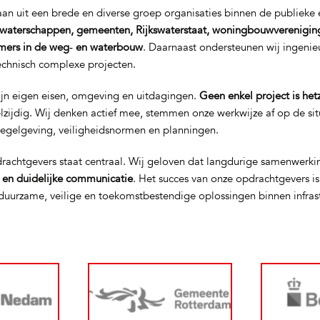
n uit een brede en diverse groep organisaties binnen de publieke e
waterschappen, gemeenten, Rijkswaterstaat, woningbouwverenigin
mers in de weg‑ en waterbouw
. Daarnaast ondersteunen wij ingeni
technisch complexe projecten.
ijn eigen eisen, omgeving en uitdagingen.
Geen enkel project is het
elzijdig. Wij denken actief mee, stemmen onze werkwijze af op de si
regelgeving, veiligheidsnormen en planningen.
rachtgevers staat centraal. Wij geloven dat langdurige samenwerki
t en duidelijke communicatie
. Het succes van onze opdrachtgevers i
uurzame, veilige en toekomstbestendige oplossingen binnen infras