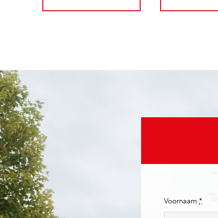
Voornaam
*