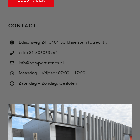
LEES MEER
CONTACT
Edisonweg 24, 3404 LC IJsselstein (Utrecht).
tel: +31 306063764
info@hompert-renes.nl
Maandag – Vrijdag: 07:00 – 17:00
Zaterdag – Zondag: Gesloten