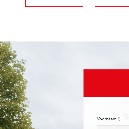
Voornaam
*