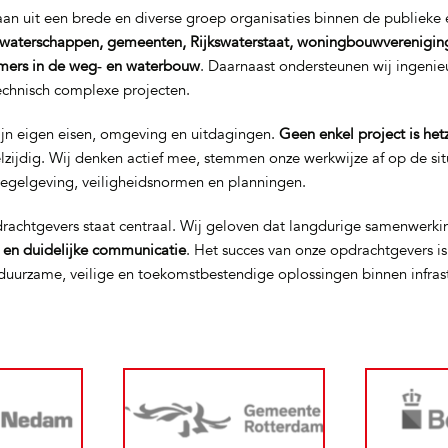
n uit een brede en diverse groep organisaties binnen de publieke e
waterschappen, gemeenten, Rijkswaterstaat, woningbouwverenigin
mers in de weg‑ en waterbouw
. Daarnaast ondersteunen wij ingeni
technisch complexe projecten.
ijn eigen eisen, omgeving en uitdagingen.
Geen enkel project is het
elzijdig. Wij denken actief mee, stemmen onze werkwijze af op de si
regelgeving, veiligheidsnormen en planningen.
rachtgevers staat centraal. Wij geloven dat langdurige samenwerki
t en duidelijke communicatie
. Het succes van onze opdrachtgevers i
uurzame, veilige en toekomstbestendige oplossingen binnen infras