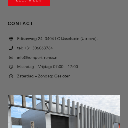
LEES MEER
CONTACT
Edisonweg 24, 3404 LC IJsselstein (Utrecht).
tel: +31 306063764
info@hompert-renes.nl
Maandag – Vrijdag: 07:00 – 17:00
Zaterdag – Zondag: Gesloten