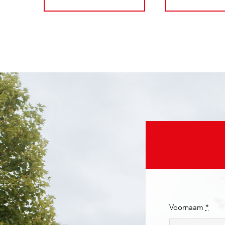
Voornaam
*