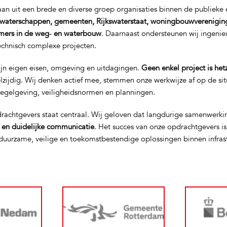
n uit een brede en diverse groep organisaties binnen de publieke e
waterschappen, gemeenten, Rijkswaterstaat, woningbouwverenigin
mers in de weg‑ en waterbouw
. Daarnaast ondersteunen wij ingeni
technisch complexe projecten.
ijn eigen eisen, omgeving en uitdagingen.
Geen enkel project is het
elzijdig. Wij denken actief mee, stemmen onze werkwijze af op de si
regelgeving, veiligheidsnormen en planningen.
rachtgevers staat centraal. Wij geloven dat langdurige samenwerki
t en duidelijke communicatie
. Het succes van onze opdrachtgevers i
uurzame, veilige en toekomstbestendige oplossingen binnen infras