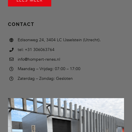
LEES MEER
CONTACT
Edisonweg 24, 3404 LC IJsselstein (Utrecht).
tel: +31 306063764
info@hompert-renes.nl
Maandag – Vrijdag: 07:00 – 17:00
Zaterdag – Zondag: Gesloten