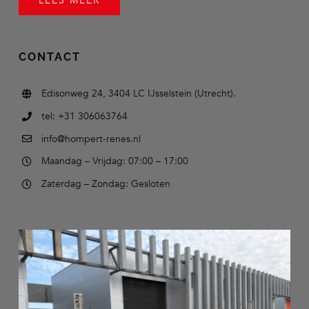
LEES MEER
CONTACT
Edisonweg 24, 3404 LC IJsselstein (Utrecht).
tel: +31 306063764
info@hompert-renes.nl
Maandag – Vrijdag: 07:00 – 17:00
Zaterdag – Zondag: Gesloten