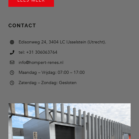
LEES MEER
CONTACT
Edisonweg 24, 3404 LC IJsselstein (Utrecht).
tel: +31 306063764
info@hompert-renes.nl
Maandag – Vrijdag: 07:00 – 17:00
Zaterdag – Zondag: Gesloten