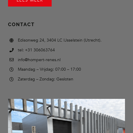
LEES MEER
CONTACT
Edisonweg 24, 3404 LC IJsselstein (Utrecht).
tel: +31 306063764
info@hompert-renes.nl
Maandag – Vrijdag: 07:00 – 17:00
Zaterdag – Zondag: Gesloten