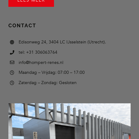
LEES MEER
CONTACT
Edisonweg 24, 3404 LC IJsselstein (Utrecht).
tel: +31 306063764
info@hompert-renes.nl
Maandag – Vrijdag: 07:00 – 17:00
Zaterdag – Zondag: Gesloten