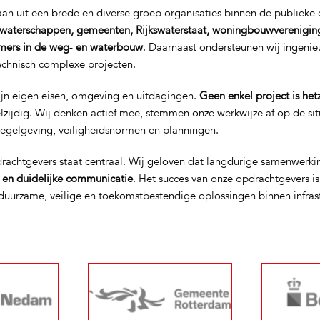
n uit een brede en diverse groep organisaties binnen de publieke e
waterschappen, gemeenten, Rijkswaterstaat, woningbouwverenigin
mers in de weg‑ en waterbouw
. Daarnaast ondersteunen wij ingeni
technisch complexe projecten.
ijn eigen eisen, omgeving en uitdagingen.
Geen enkel project is het
elzijdig. Wij denken actief mee, stemmen onze werkwijze af op de si
regelgeving, veiligheidsnormen en planningen.
rachtgevers staat centraal. Wij geloven dat langdurige samenwerki
t en duidelijke communicatie
. Het succes van onze opdrachtgevers i
uurzame, veilige en toekomstbestendige oplossingen binnen infras