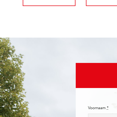
Voornaam
*