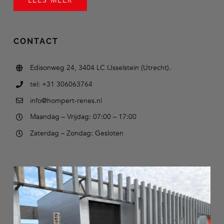
LEES MEER
CONTACT
Edisonweg 24, 3404 LC IJsselstein (Utrecht).
tel: +31 306063764
info@hompert-renes.nl
Maandag – Vrijdag: 07:00 – 17:00
Zaterdag – Zondag: Gesloten