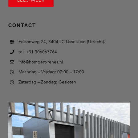
LEES MEER
CONTACT
Edisonweg 24, 3404 LC IJsselstein (Utrecht).
tel: +31 306063764
info@hompert-renes.nl
Maandag – Vrijdag: 07:00 – 17:00
Zaterdag – Zondag: Gesloten