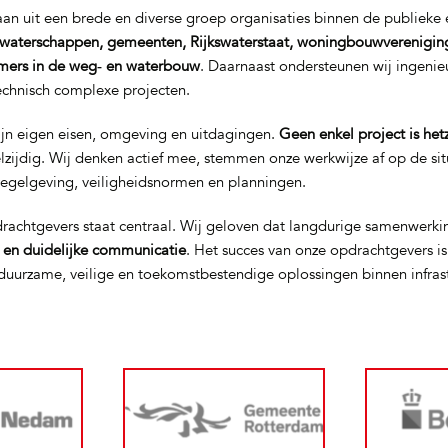
n uit een brede en diverse groep organisaties binnen de publieke e
waterschappen, gemeenten, Rijkswaterstaat, woningbouwverenigin
mers in de weg‑ en waterbouw
. Daarnaast ondersteunen wij ingeni
technisch complexe projecten.
ijn eigen eisen, omgeving en uitdagingen.
Geen enkel project is het
elzijdig. Wij denken actief mee, stemmen onze werkwijze af op de si
regelgeving, veiligheidsnormen en planningen.
rachtgevers staat centraal. Wij geloven dat langdurige samenwerki
t en duidelijke communicatie
. Het succes van onze opdrachtgevers i
uurzame, veilige en toekomstbestendige oplossingen binnen infras