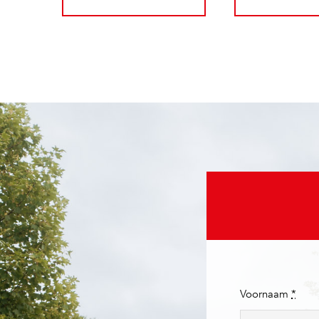
Voornaam
*